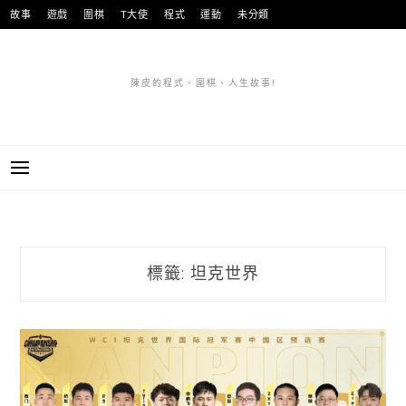
跳
故事
遊戲
圍棋
T大使
程式
運動
未分類
至
主
要
陳皮的程式、圍棋、人生故事!
內
容
標籤:
坦克世界