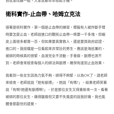
目就會改難一點，大家就都乖乖收起手機。
術科實作-止血帶、哈姆立克法
接著是術科實作，第一個是止血帶的練習，模擬有人被炸斷手臂
時要怎麼止血，老師說進口的戰術止血帶一條要一千多塊，但蝦
皮上面很多都賣一百，但如果要真實救人，還是要買政府認證、
進口的。我搭檔是一位看起來非常壯的男生，應該是海巡署的，
被綁的時候真的很緊，血液完全不流動，手會麻，脈搏也測不
到。老師會來檢查每個人的綁法與脈搏，確保有達到止血效果。
我看到一些女生因為力氣不夠，綁得不夠緊，以為OK了，請老師
來檢查，老師就說「她有脈搏」，她說「有嗎?」，結果老師笑著
說「有啊!她還有脈搏啊!」，於是那位女生又得重新來一次。看著
被綁的那位女生，痛得皺眉但又要不失風度的說我好痛，我也能
體會那厭世的感覺。