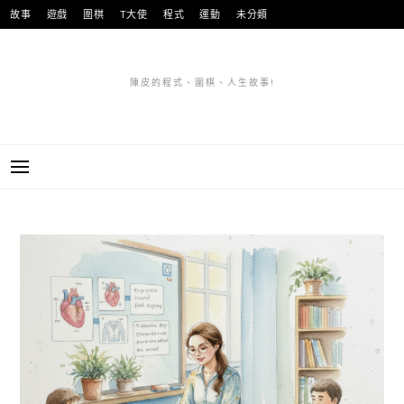
跳
故事
遊戲
圍棋
T大使
程式
運動
未分類
至
主
要
陳皮的程式、圍棋、人生故事!
內
容