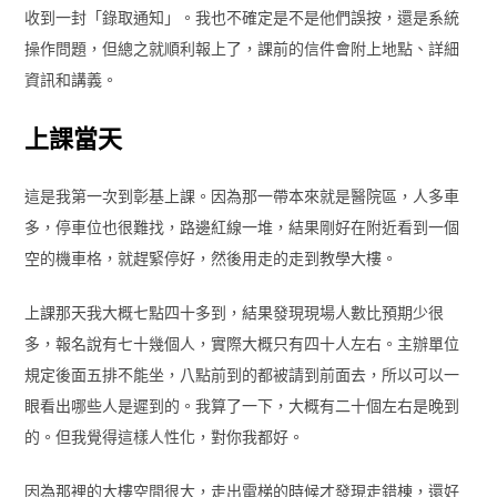
收到一封「錄取通知」。我也不確定是不是他們誤按，還是系統
操作問題，但總之就順利報上了，課前的信件會附上地點、詳細
資訊和講義。
上課當天
這是我第一次到彰基上課。因為那一帶本來就是醫院區，人多車
多，停車位也很難找，路邊紅線一堆，結果剛好在附近看到一個
空的機車格，就趕緊停好，然後用走的走到教學大樓。
上課那天我大概七點四十多到，結果發現現場人數比預期少很
多，報名說有七十幾個人，實際大概只有四十人左右。主辦單位
規定後面五排不能坐，八點前到的都被請到前面去，所以可以一
眼看出哪些人是遲到的。我算了一下，大概有二十個左右是晚到
的。但我覺得這樣人性化，對你我都好。
因為那裡的大樓空間很大，走出電梯的時候才發現走錯棟，還好