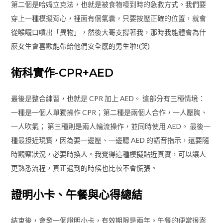
第二個是哈姆立克法，也就是被食物噎到時的急救方式。我們要
穿上一種模擬背心，裡面有個氣囊，只要按壓正確的位置，就會
從喉嚨口噴出「異物」，然後大哥支撐著我，那時我能體會為什
麼女生會喜歡能帶給他們安全感的男生啦!(笑)
術科實作-CPR+AED
最後是整合練習，也就是 CPR 加上 AED。 這部分有三種情境：
一種是一個人單獨操作 CPR；第二種是兩個人合作，一人壓胸、
一人吹氣； 第三種則是兩人輪流操作，並同時使用 AED。 最後一
種最接近現實，因為要一邊壓、一邊聽 AED 的語音指示，還要隨
時觀察狀況，必要時換人。我覺得這種模擬貼近真實，可以讓人
更熟悉流程，真正遇到的時候也比較不會慌張。
證明小卡、午餐與心得總結
結束後，會發一個證明小卡，有效期限是兩年。午餐的便當很澎